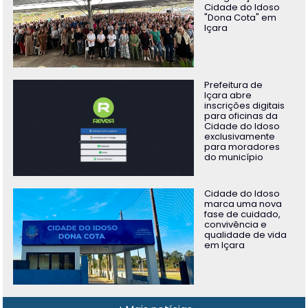
Cidade do Idoso
"Dona Cota" em
Içara
Prefeitura de
Içara abre
inscrições digitais
para oficinas da
Cidade do Idoso
exclusivamente
para moradores
do município
Cidade do Idoso
marca uma nova
fase de cuidado,
convivência e
qualidade de vida
em Içara