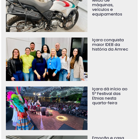
leilão de
máquinas,
veículos e
equipamentos
Içara conquista
maior IDEB da
história da Amrec
Içara dá início ao
5º Festival das
Etnias nesta
quarta-feira
Emoção e casa